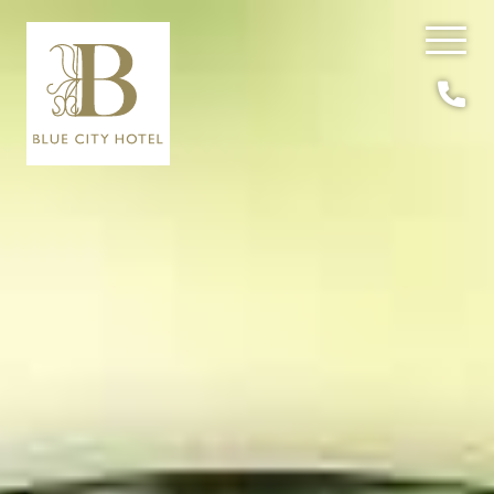
DE
EN
/
Hide
Navigatio
HOTEL
ROOMS
BREAKFAST
SEMINARS
LEMON RESTAURANT
OFFERS
GALLERY
SUSTAINABILITY